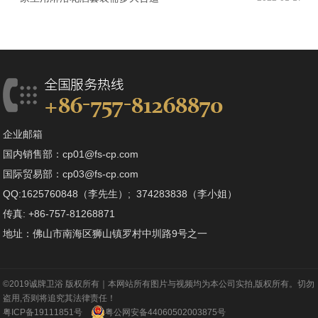
企业邮箱
国内销售部：cp01@fs-cp.com
国际贸易部：cp03@fs-cp.com
QQ:1625760848（李先生）; 374283838（李小姐）
传真: +86-757-81268871
地址：佛山市南海区狮山镇罗村中圳路9号之一
©2019诚牌卫浴 版权所有｜本网站所有图片与视频均为本公司实拍,版权所有。切勿
盗用,否则将追究其法律责任！
粤ICP备19111851号
粤公网安备44060502003875号