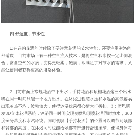
四.舒适度，节水性
1:在选购花洒的时候除了要注意花洒的节水性能，还要注重淋浴的
舒适度！目前市场上有一种空气注入技术，是将空气和水按一定比例混
合，富含空气的水滴，变得更轻柔，饱满，即满足了对节水的需求，又
能让使用者获得更高的淋浴体验。
2:目前市面上常规花洒中下出水，手持花洒和顶棚花洒这三个出水
嘴在同一时间只能一个地方出水。在沐浴过程随水压和水温的高低容易
出现冷热不均，波动较大，使得沐浴效果很心情大打折扣。3：摩恩研
发3D立体花洒系统，沐浴同一时间实现侧喷和顶喷花洒同时放水，360
度全身温度和水汽环绕。同时侧喷【手持花洒】的位置可以调节到颈部
和背部的高度，在沐浴同时也能给颈部背部进行舒缓按摩。使得身体每