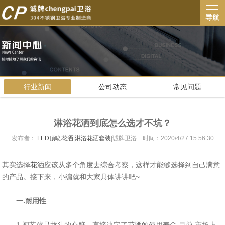
导航
行业新闻
公司动态
常见问题
淋浴花洒到底怎么选才不坑？
发布者：
LED顶喷花洒
|
淋浴花洒套装
|诚牌卫浴 时间：2020/4/27 15:56:30
其实选择
花洒
应该从多个角度去综合考察，这样才能够选择到自己满意
的产品。接下来，小编就和大家具体讲讲吧~
一.耐用性