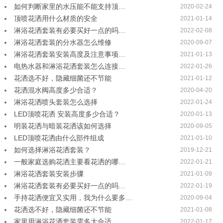
如何判断家里的水压能不能支持顶…
2020-02-24
顶喷花洒用什么材质的安全
2021-01-14
淋浴花洒套装有必要买好一点的吗…
2022-02-08
淋浴花洒套装的分水器怎么维修
2020-09-07
淋浴花洒套装安装高度及注意事项…
2021-01-13
电热水器和淋浴花洒套装怎么连接…
2022-01-26
花洒选不好，隐藏细菌还不节能
2021-01-12
花洒混水阀高度多少合适？
2020-04-20
淋浴花洒喷头套装怎么选择
2022-01-24
LED顶喷花洒 安装高度多少合适？
2020-01-13
明装花洒与暗装花洒该如何选择
2020-09-05
LED顶喷花洒由什么部件组成
2021-01-10
如何选择淋浴花洒套装？
2019-12-21
一般家庭选购花洒主要看花洒的哪…
2022-01-21
淋浴花洒套装安装步骤
2021-01-09
淋浴花洒套装有必要买好一点的吗…
2022-01-19
手持花洒便宜又实用，我为什么要多…
2020-09-04
花洒选不好，隐藏细菌还不节能
2021-01-08
家里用淋浴花洒套装需多大合适
2022-01-17