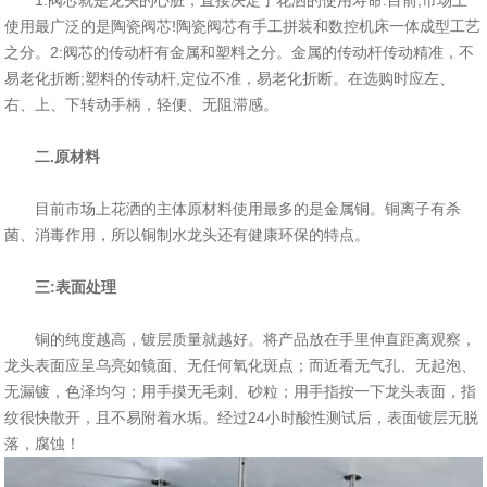
1:阀芯就是龙头的心脏，直接决定了花洒的使用寿命.目前,市场上
使用最广泛的是陶瓷阀芯!陶瓷阀芯有手工拼装和数控机床一体成型工艺
之分。2:阀芯的传动杆有金属和塑料之分。金属的传动杆传动精准，不
易老化折断;塑料的传动杆,定位不准，易老化折断。在选购时应左、
右、上、下转动手柄，轻便、无阻滞感。
二.原材料
目前市场上花洒的主体原材料使用最多的是金属铜。铜离子有杀
菌、消毒作用，所以铜制水龙头还有健康环保的特点。
三:表面处理
铜的纯度越高，镀层质量就越好。将产品放在手里伸直距离观察，
龙头表面应呈乌亮如镜面、无任何氧化斑点；而近看无气孔、无起泡、
无漏镀，色泽均匀；用手摸无毛刺、砂粒；用手指按一下龙头表面，指
纹很快散开，且不易附着水垢。经过24小时酸性测试后，表面镀层无脱
落，腐蚀！