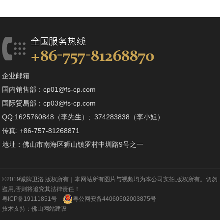
企业邮箱
国内销售部：cp01@fs-cp.com
国际贸易部：cp03@fs-cp.com
QQ:1625760848（李先生）; 374283838（李小姐）
传真: +86-757-81268871
地址：佛山市南海区狮山镇罗村中圳路9号之一
©2019诚牌卫浴 版权所有｜本网站所有图片与视频均为本公司实拍,版权所有。切勿
盗用,否则将追究其法律责任！
粤ICP备19111851号
粤公网安备44060502003875号
技术支持：
佛山网站建设