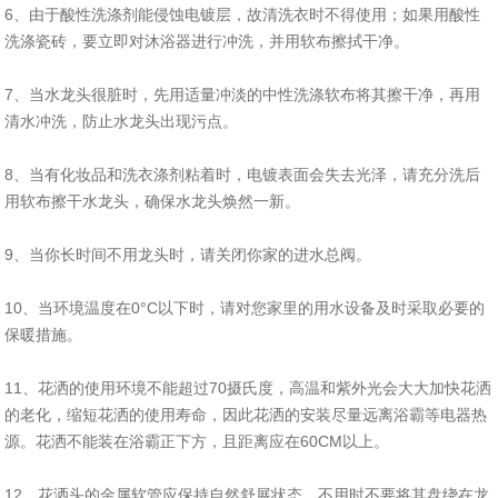
6、由于酸性洗涤剂能侵蚀电镀层，故清洗衣时不得使用；如果用酸性
洗涤瓷砖，要立即对沐浴器进行冲洗，并用软布擦拭干净。
7、当水龙头很脏时，先用适量冲淡的中性洗涤软布将其擦干净，再用
清水冲洗，防止水龙头出现污点。
8、当有化妆品和洗衣涤剂粘着时，电镀表面会失去光泽，请充分洗后
用软布擦干水龙头，确保水龙头焕然一新。
9、当你长时间不用龙头时，请关闭你家的进水总阀。
10、当环境温度在0°C以下时，请对您家里的用水设备及时采取必要的
保暖措施。
11、花洒的使用环境不能超过70摄氏度，高温和紫外光会大大加快花洒
的老化，缩短花洒的使用寿命，因此花洒的安装尽量远离浴霸等电器热
源。花洒不能装在浴霸正下方，且距离应在60CM以上。
12、花洒头的金属软管应保持自然舒展状态，不用时不要将其盘绕在龙