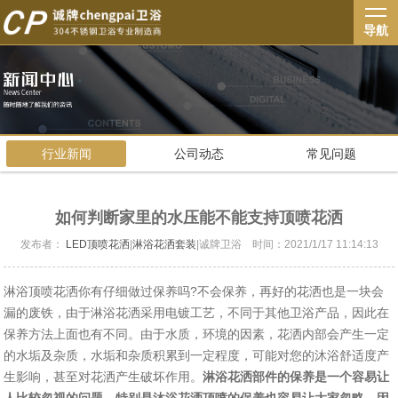
导航
行业新闻
公司动态
常见问题
如何判断家里的水压能不能支持顶喷花洒
发布者：
LED顶喷花洒
|
淋浴花洒套装
|诚牌卫浴 时间：2021/1/17 11:14:13
淋浴顶喷花洒你有仔细做过保养吗?不会保养，再好的花洒也是一块会
漏的废铁，由于淋浴花洒采用电镀工艺，不同于其他卫浴产品，因此在
保养方法上面也有不同。由于水质，环境的因素，花洒内部会产生一定
的水垢及杂质，水垢和杂质积累到一定程度，可能对您的沐浴舒适度产
生影响，甚至对花洒产生破坏作用。
淋浴花洒部件的保养是一个容易让