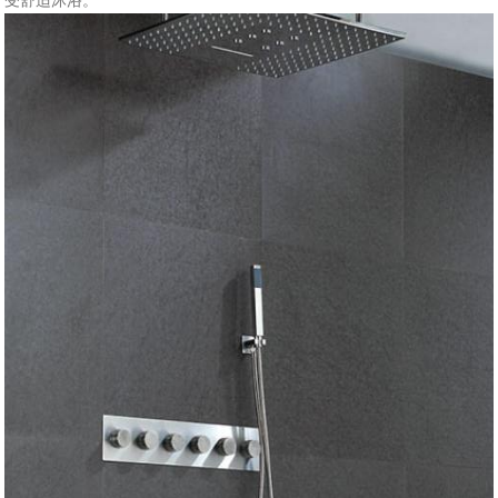
受舒适沐浴。