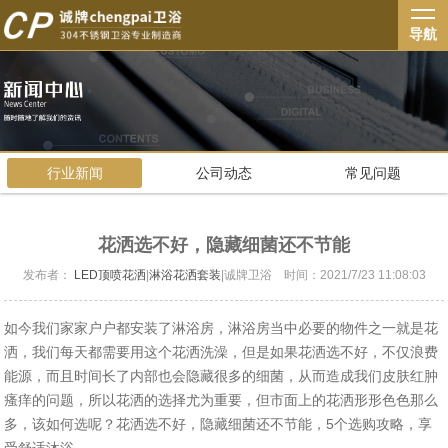
导航
行业新闻
公司动态
常见问题
花洒选不好，隐藏细菌还不节能
发布者：
LED顶喷花洒
|
淋浴花洒套装
|诚牌卫浴 时间：2021/7/23 11:08:03
如今我们家家户户都安装了淋浴房，淋浴房当中必要的物件之一就是花
洒，我们每天都需要用这个花洒洗澡，但是如果花洒选不好，不仅浪费
能源，而且时间长了内部也会隐藏很多的细菌，从而造成我们皮肤红肿
瘙痒的问题，所以花洒的选择尤为重要，但市面上的花洒形形色色那么
多，该如何选呢？花洒选不好，隐藏细菌还不节能，5个选购攻略，享