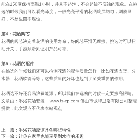
能在150度保持高温1小时，并且不起泡，不会起皱不腐蚀的现象。在挑
选的时候我们可以看光泽度，一般光亮平滑的花洒镀层均匀，则质量
好，不易生菌不腐蚀。
第4：花洒阀芯
花洒的阀芯决定着花洒的使用寿命，好阀芯平滑无摩擦。挑选时可以扭
动开关，手感顺滑则证明产品可靠。
第5：花洒的配件
在挑选的时候我们还可以检测花洒的配件质量怎样，比如花洒支架、分
水器、花洒软管等等，这些质量的好坏也起到了至关重要的作用。
花洒选不好还容易浪费能源，所以我们在选购的时候一定要擦亮眼睛。
文章由：淋浴花洒套装 www.fs-cp.com 佛山市诚牌卫浴有限公司整理
提供，此文观点不代表本站观点
上一篇
：淋浴花洒应该具备哪些特性
下一篇
：让你在家里也能享受到水疗的乐趣